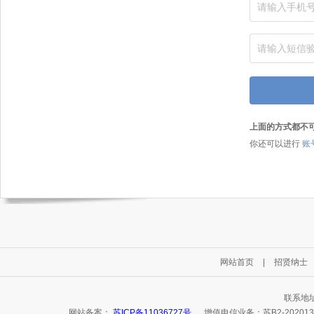
上面的方式都不
你还可以进行
账
网站首页
|
招贤纳士
联系地址
网站备案：
苏ICP备11036727号
增值电信业务：苏B2-20201