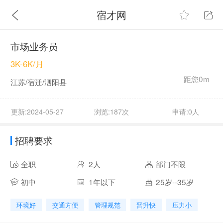
宿才网
市场业务员
3K-6K/月
距您0m
江苏/宿迁/泗阳县
更新:2024-05-27
浏览:187次
申请:0人
招聘要求
全职
2人
部门不限
初中
1年以下
25岁--35岁
环境好
交通方便
管理规范
晋升快
压力小