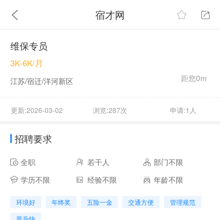
宿才网
维保专员
3K-6K/月
距您0m
江苏/宿迁/洋河新区
更新:2026-03-02
浏览:287次
申请:1人
招聘要求
全职
若干人
部门不限
学历不限
经验不限
年龄不限
环境好
年终奖
五险一金
交通方便
管理规范
晋升快